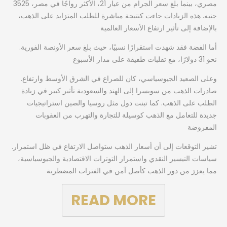
مصري، بينما بلغ سعر الجرام من عيار 21، الأكثر رواجًا في مصر، 3525
جنيه. هذه الزيادات جاءت كنتيجة مباشرة للطلب المتزايد على الذهب،
بالإضافة إلى تأثير ارتفاع الأسعار العالمية
.أما الفضة فقد شهدت استقرارًا نسبيًا، حيث بلغ سعر الأونصة الفورية
نحو 31 دولارًا، مع تقلبات طفيفة على مدار الأسبوع
.وعلى الصعيد الجيوسياسي، كان للصراع في الشرق الأوسط وارتفاع
صادرات الذهب من سويسرا إلى الهند والسعودية تأثير كبير في زيادة
الطلب على الذهب. كما تبنت دول مثل روسيا والصين استراتيجيات
جديدة للتعامل مع الذهب كوسيلة للتجارة والتهرب من العقوبات
المفروضة
.تشير التوقعات إلى أن أسعار الذهب ستواصل الارتفاع في ظل استمرار
سياسات التيسير النقدي واستمرار التوترات الاقتصادية والجيوسياسية،
مما يعزز من دور الذهب كأصل آمن في الفترات المضطربة
READ MORE