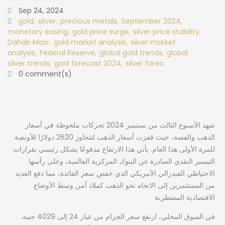
Sep 24, 2024
gold
silver
precious metals
September 2024
monetary easing
gold price surge
silver price stability
Dahab Masr
gold market analysis
silver market
analysis
Federal Reserve
global gold trends
global
silver trends
gold forecast 2024
silver forec
0 comment(s)
شهد الأسبوع الثالث من سبتمبر 2024 تحركات ملحوظة في أسعار
الذهب والفضة، حيث قفزت أسعار الذهب لتتجاوز 2620 دولارًا للأونصة
للمرة الأولى هذا العام. يأتي هذا الارتفاع مدفوعًا بشكل رئيسي بقرارات
التيسير النقدي الصادرة عن البنوك المركزية العالمية، وعلى رأسها
الاحتياطي الفيدرالي الأمريكي الذي خفض سعر الفائدة، مما دفع العديد
من المستثمرين إلى الاتجاه نحو الذهب كملاذ آمن وسط الأوضاع
الاقتصادية المضطربة
.في السوق المحلي، ارتفع سعر الجرام من عيار 24 إلى 4029 جنيه