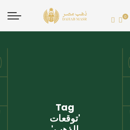
0
My 
Tag
'توقعات
الذهب'