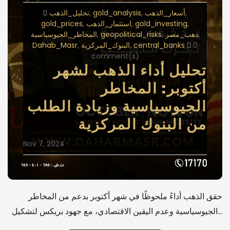
تحليل_الذهب
gold_analysis
أسعار_الذهب
gold_prices
استثمار_الذهب
gold_investing
المخاطر_الجيوسياسية
geopolitical_risks
ذهب_مصر
Dahab_Masr
البنوك_المركزية
central_banks
0
comment(s)
تحليل أداء الذهب لشهر
أكتوبر: المخاطر
الجيوسياسية وزيادة الطلب
من البنوك المركزية
Nov 7, 2024
حقق الذهب أداءً ملحوظًا في شهر أكتوبر بدعم من المخاطر
الجيوسياسية وعدم اليقين الاقتصادي، مع جهود بريكس لتشكيل…