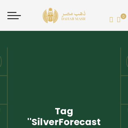
0
My 
Tag
'SilverForecast'