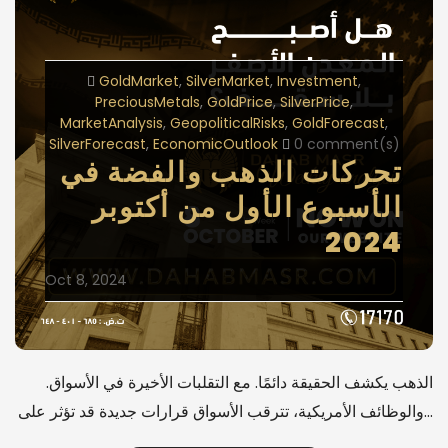
GoldMarket
SilverMarket
Investment
PreciousMetals
GoldPrice
SilverPrice
MarketAnalysis
GeopoliticalRisks
GoldForecast
SilverForecast
EconomicOutlook
0 comment(s)
تحركات الذهب والفضة في
الأسبوع الأول من أكتوبر
2024
Oct 8, 2024
.الذهب يكشف الحقيقة دائمًا. مع التقلبات الأخيرة في الأسواق
والوظائف الأمريكية، تترقب الأسواق قرارات جديدة قد تؤثر على…